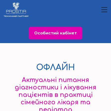
Особистий кабінет
ОФЛАЙН
Актуальні питання
діагностики і лікування
пацієнтів в практиці
сімейного лікаря та
педіатра