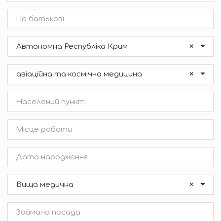
×
Автономна Республіка Крим
×
авіаційна та космічна медицина
×
Вища медична