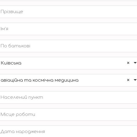
×
Київська
×
авіаційна та космічна медицина