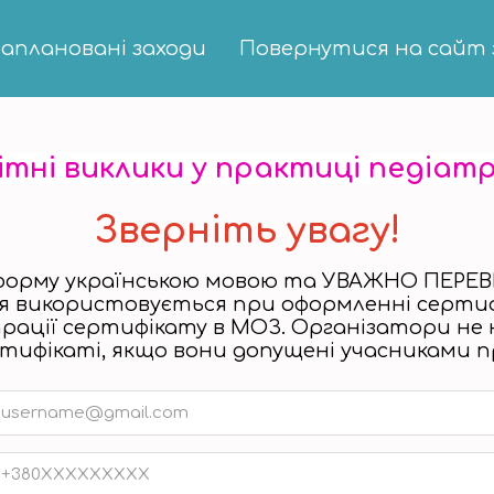
аплановані заходи
Повернутися на сайт 
ітні виклики у практиці педіат
Зверніть увагу!
 форму українською мовою та УВАЖНО ПЕРЕВІ
я використовується при оформленні серти
рації сертифікату в МОЗ. Організатори не 
тифікаті, якщо вони допущені учасниками п