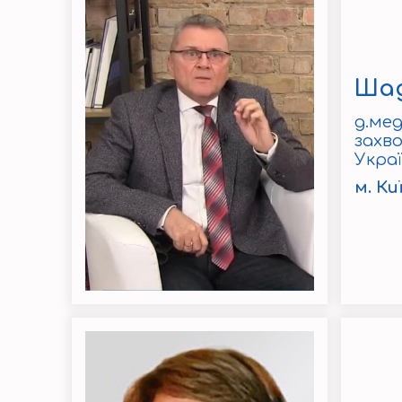
Шад
д.ме
захв
Украї
м. Ки