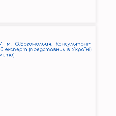
 ім. О.Богомольця.
Консультант
 експерт (представник в Україні)
льта)