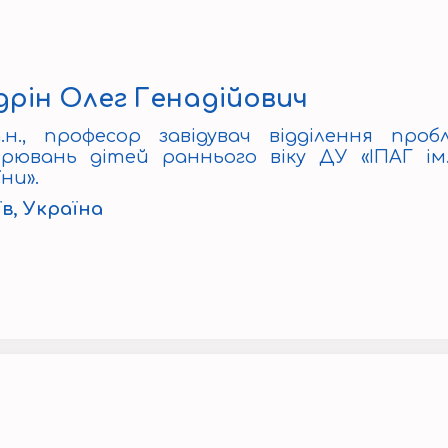
рін Олег Генадійович
д.н., професор завідувач відділення пр
орювань дітей раннього віку ДУ «ІПАГ ім
ни».
їв, Україна