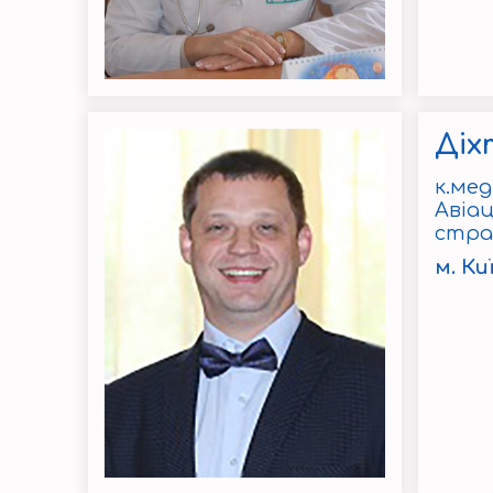
Діх
к.мед
Авіа
стра
м. Ки