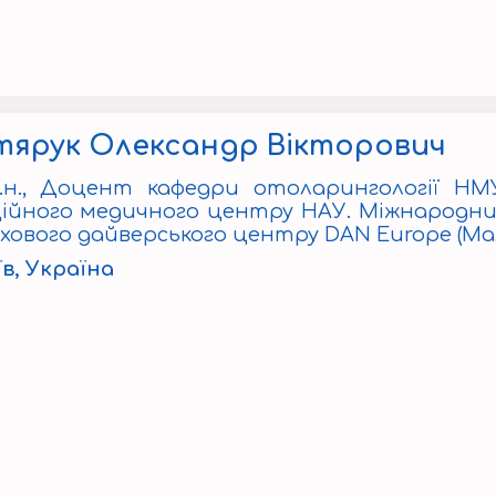
тярук Олександр Вікторович
.н.,
Доцент кафедри отоларингології НМУ
ційного медичного центру НАУ.
Міжнародний
хового дайверського центру DAN Europe (Ма
їв, Україна