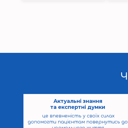
Ч
Актуальні знання
та експертні думки
це впевненість у своїх силах
допомогти пацієнтам повернутись до
нормального життя