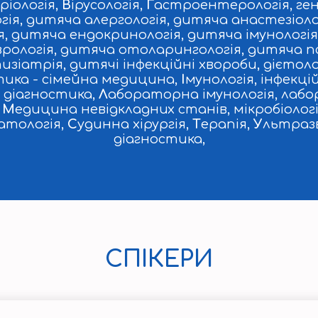
ріологія,
В
ірусологія,
Г
астроентерологія, ген
ія, дитяча алергологія, дитяча анастезіоло
 дитяча ендокринологія, дитяча імунологія,
рологія, дитяча отоларингологія, дитяча пс
іатрія, дитячі інфекційні хвороби, дієтоло
ктика - сімейна медицина,
І
мунологія, інфекці
а діагностика,
Л
абораторна імунологія, лабо
,
М
едицина невідкладних станів, мікробіологія
атологія,
С
удинна хірургія,
Т
ерапія,
У
льтразв
діагностика,
СПІКЕРИ