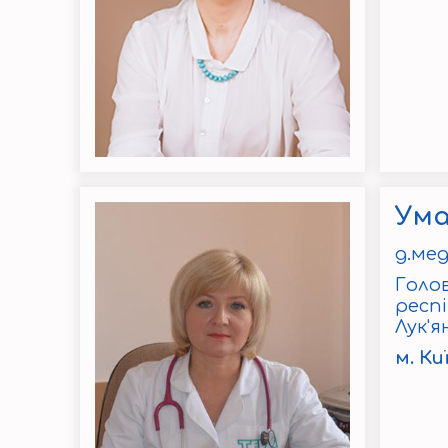
Ума
д.мед
Голо
респ
Лук'я
м. Ки