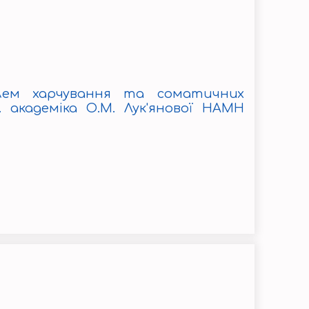
облем харчування та соматичних
. академіка О.М. Лук'янової НАМН