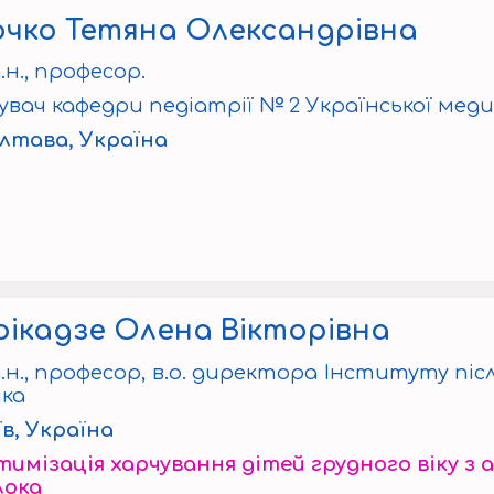
чко Тетяна Олександрівна
.н., професор.
увач кафедри педіатрії № 2 Української мед
олтава, Україна
ікадзе Олена Вікторівна
.н., професор, в.о. директора Інституту піс
ка
їв, Україна
имізація харчування дітей грудного віку з а
лока