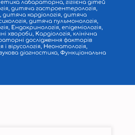
етика лабараторна, гігіієна дітей
гія, дитяча гастроентерологія,
 дитяча кардіологія, дитяча
ихологія, дитяча пульмонологія,
гія,
Е
ндокринологія, епідеміологія,
йні хвороби,
К
ардіологія, клінічна
раторні дослідження факторів
 і вірусологія,
Н
еонатологія,
укова діагностика,
Ф
ункціональна