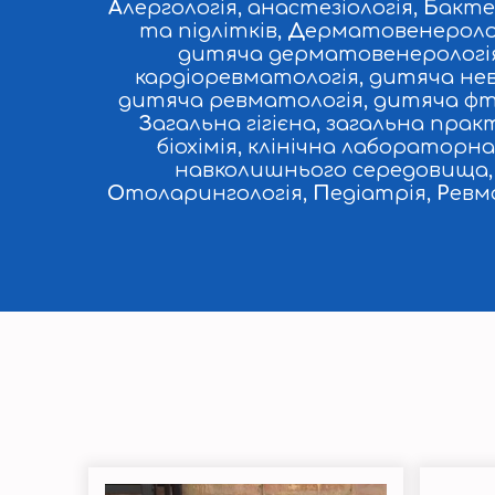
А
лергологія, анастезіологія,
Б
акте
та підлітків,
Д
ерматовенеролог
дитяча дерматовенерологія,
кардіоревматологія, дитяча нев
дитяча ревматологія, дитяча фтиз
З
агальна гігієна, загальна пра
біохімія, клінічна лабораторн
навколишнього середовища
О
толарингологія,
П
едіатрія,
Р
евм