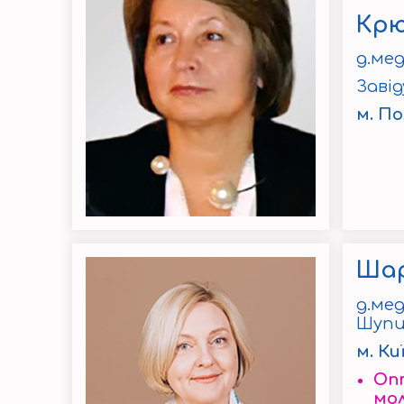
Крю
д.мед
Завід
м. П
Шар
д.мед
Шупи
м. Ки
Опт
мо