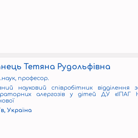
нець Тетяна Рудольфівна
.наук, професор.
вний науковий співробітник відділення 
іраторних алергозів у дітей ДУ «ІПАГ Н
нової
їв, Україна