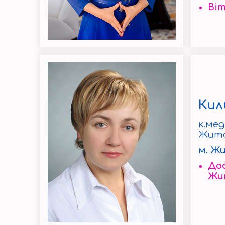
Віт
Кил
к.мед
Жито
м. Ж
Дос
Жит