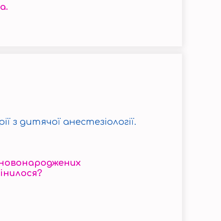
а.
рії з дитячої анестезіології.
ї новонароджених
інилося?