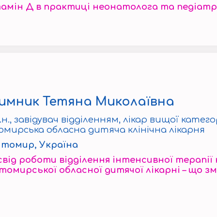
амін Д в практиці неонатолога та педіатр
имник Тетяна Миколаївна
.н., завідувач відділенням, лікар вищої катего
мирська обласна дитяча клінічна лікарня
итомир, Україна
від роботи відділення інтенсивної терапі
омирської обласної дитячої лікарні – що зм