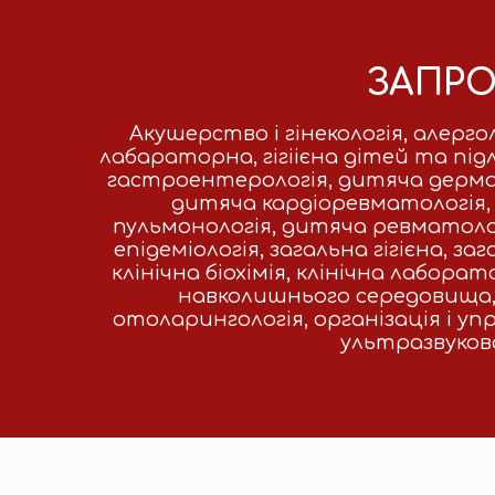
ЗАПРО
Акушерство і гінекологія, алерго
лабараторна, гігіієна дітей та під
гастроентерологія, дитяча дермат
дитяча кардіоревматологія,
пульмонологія, дитяча ревматологі
епідеміологія, загальна гігієна, з
клінічна біохімія, клінічна лабор
навколишнього середовища, м
отоларингологія, організація і упр
ультразвукова