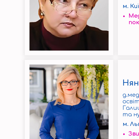
м. Ки
Мед
по
Нян
д.мед
осві
Галиц
та н
м. Ль
Зви