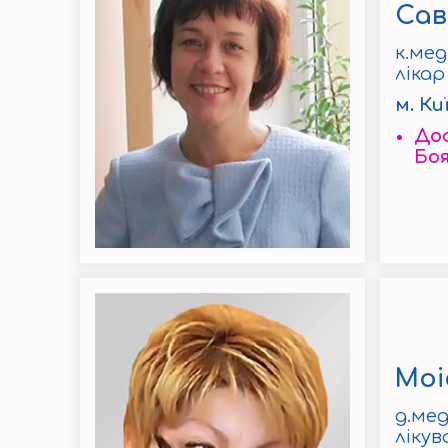
Сав
к.мед
лікар
м. Ки
Дос
Боя
Моі
д.мед
ліку