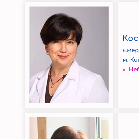
Кос
к.мед
м. Ки
Неб