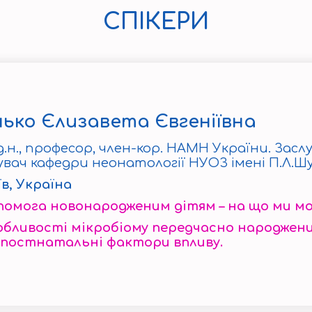
СПІКЕРИ
ько Єлизавета Євгеніївна
д.н., професор, член-кор. НАМН України. Засл
увач кафедри неонатології НУОЗ імені П.Л.Ш
їв, Україна
помога новонародженим дітям – на що ми м
бливості мікробіому передчасно народжени
 постнатальні фактори впливу.