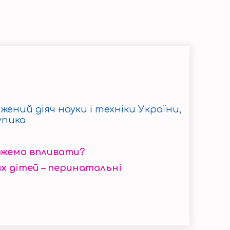
ужений діяч науки і техніки України,
упика
ожемо впливати?
х дітей – перинатальні