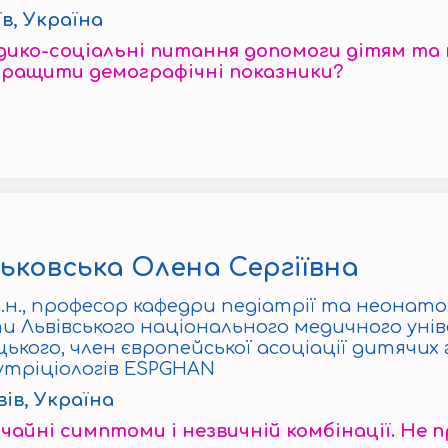
їв, Україна
ико-соціальні питання допомоги дітям та м
кращити демографічні показники?
ьковська Олена Сергіївна
.н., професор кафедри педіатрії та неонат
ти Львівського національного медичного уні
ького, член європейської асоціації дитячих
утріціологів ESPGHAN
вів, Україна
чайні симптоми і незвичній комбінації. Не