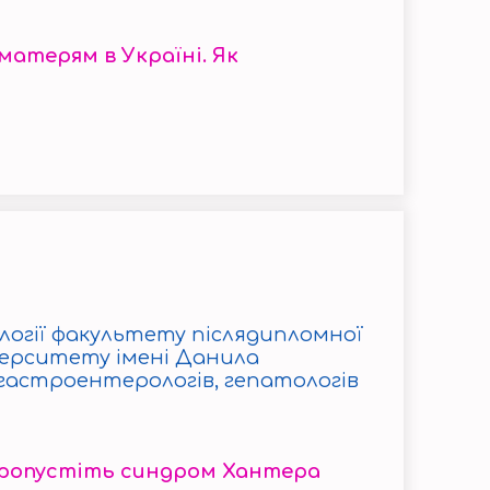
атерям в Україні. Як
ології факультету післядипломної
верситету імені Данила
 гастроентерологів, гепатологів
 пропустіть синдром Хантера