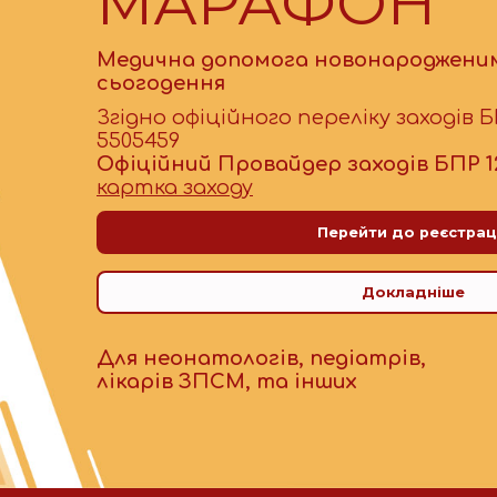
МАРАФОН
Медична допомога новонародженим
сьогодення
Згідно офіційного переліку заходів 
5505459
Офіційний Провайдер заходів БПР 1
картка заходу
Перейти до реєстрац
Докладніше
Для неонатологів, педіатрів,
лікарів ЗПСМ, та інших