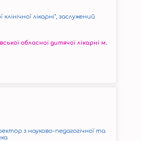
 клінічної лікарні", заслужений
ької обласної дитячої лікарні м.
оректор з науково-педагогічної та
ика