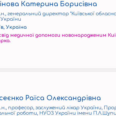
інова Катерина Борисівна
.н., генеральний директор "Київської обласної
 України
їв, Україна
від медичної допомоги новонародженим Київс
рка.
сеєнко Раїса Олександрівна
.н., професор, заслужений лікар України, Пр
вальної роботи, НУОЗ України імени П.Л.Шуп