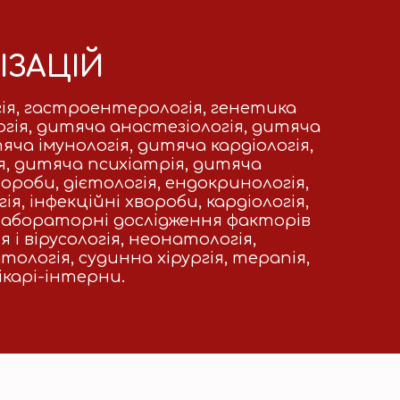
ІЗАЦІЙ
огія, гастроентерологія, генетика
огія, дитяча анастезіологія, дитяча
а імунологія, дитяча кардіологія,
, дитяча психіатрія, дитяча
ороби, дієтологія, ендокринологія,
я, інфекційні хвороби, кардіологія,
, лабораторні дослідження факторів
і вірусологія, неонатологія,
тологія, судинна хірургія, терапія,
ікарі-інтерни.