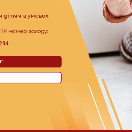
 дітям в умовах
БПР номер заходу:
284
ії