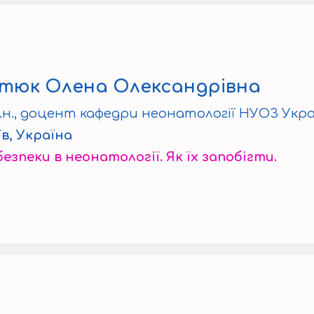
тюк Олена Олександрівна
.н., доцент кафедри неонатології НУОЗ Укра
їв, Україна
езпеки в неонатології. Як їх запобігти.