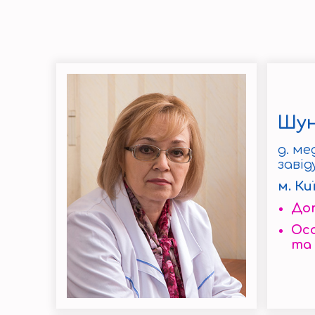
Шун
д. ме
завід
м. Ки
До
Осо
та