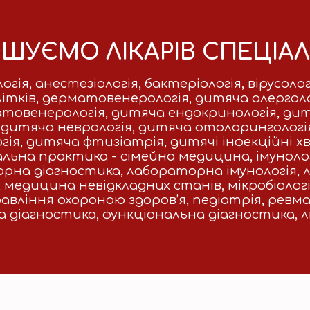
ШУЄМО ЛІКАРІВ СПЕЦІАЛ
логія, анестезіологія, бактеріологія, вірусол
літків, дерматовенерологія, дитяча алергол
овенерологія, дитяча ендокринологія, дитяч
 дитяча неврологія, дитяча отоларингологія
я, дитяча фтизіатрія, дитячі інфекційні хв
агальна практика - сімейна медицина, імунологі
аторна діагностика, лабораторна імунологія
едицина невідкладних станів, мікробіологія 
авління охороною здоров’я, педіатрія, ревма
 діагностика, функціональна діагностика, л