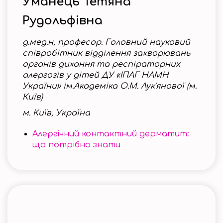
Уманець Тетяна
Рудольфівна
д.мед.н, професор. Головний науковий
співробітник відділення захворювань
органів дихання та респіраторних
алергозів у дітей ДУ «ІПАГ НАМН
України» ім.Академіка О.М. Лук'янової (м.
Київ)
м. Київ, Україна
Алергічний контактний дерматит:
що потрібно знати