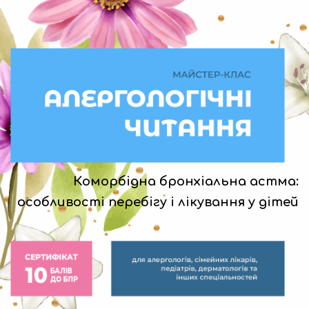
Коморбідна бронхіальна астма:
особливості перебігу і лікування у дітей