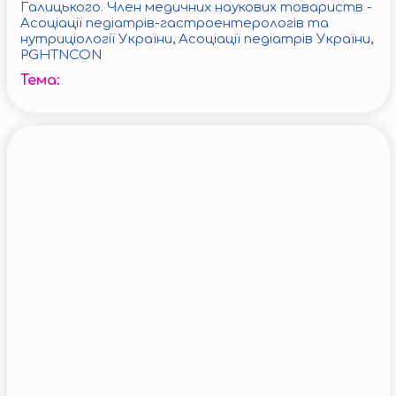
Галицького. Член медичних наукових товариств -
Асоціації педіатрів-гастроентерологів та
нутриціології України, Асоціації педіатрів України,
PGHTNCON
Тема: