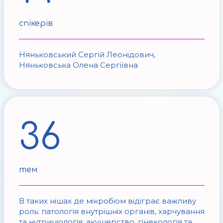
спікерів
Няньковський Сергій Леонідович,
Няньковська Олена Сергіївна
36
тем
В таких нішах де мікробіом відіграє важливу
роль: патологія внутрішніх органів, харчування
та нутриціологія, акушерство, гінекологія та