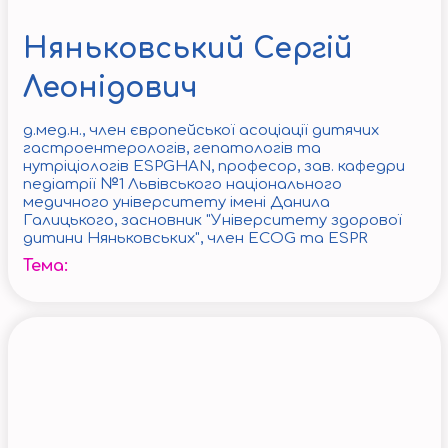
Няньковський Сергій
Леонідович
д.мед.н., член європейської асоціації дитячих
гастроентерологів, гепатологів та
нутріціологів ESPGHAN, професор, зав. кафедри
педіатрії №1 Львівського національного
медичного університету імені Данила
Галицького, засновник "Університету здорової
дитини Няньковських", член ECOG та ESPR
Тема: