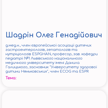
Шадрін Олег Генадійович
д.мед.н., член європейської асоціації дитячих
гастроентерологів, гепатологів та
нутріціологів ESPGHAN, професор, зав. кафедри
педіатрії №1 Львівського національного
медичного університету імені Данила
Галицького, засновник "Університету здорової
дитини Няньковських", член ECOG та ESPR
Тема: