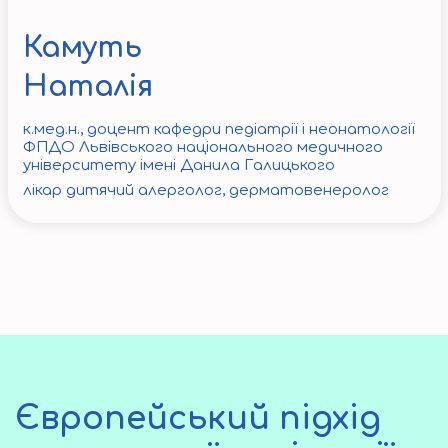
Камуть
Наталія
к.мед.н., доцент кафедри педіатрії і неонатології
ФПДО Львівського національного медичного
університету імені Данила Галицького
лікар дитячий алерголог, дерматовенеролог
Європейський підхід