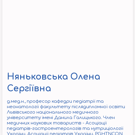
Няньковська Олена
Сергіївна
д.мед.н., професор кафедри педіатрії та
неонатології факультету післядипломної освіти
Львівського національного медичного
університету імені Данила Галицького.
Член
медичних наукових товариств - Асоціації
педіатрів-гастроентерологів та нутриціології
України, Асоціації педіатрів України, PGHTNCON