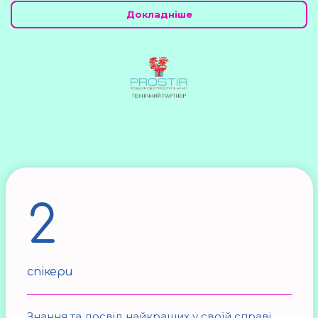
Докладніше
2
спікери
Знання та досвід найкращих у своїй справі,