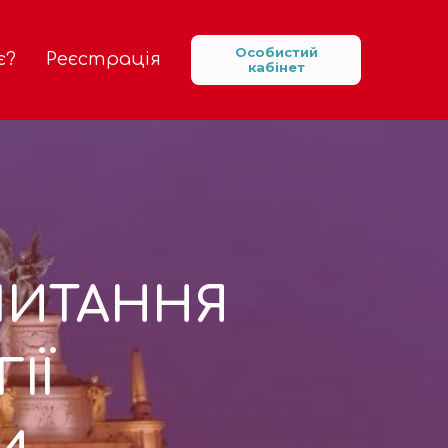
Особистий
є?
Реєстрація
кабінет
ПИТАННЯ
ІЇ