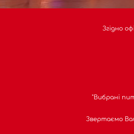
Згідно оф
"Вибрані пит
Звертаємо Ва