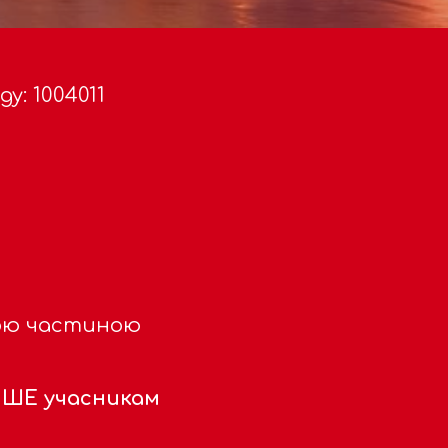
у: 1004011
мною частиною
ШЕ учасникам