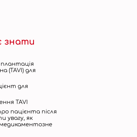
є знати
мплантація
а (TAVI) для
цієнт для
ення TAVI
ро пацієнта після
и увагу, як
 медикаментозне