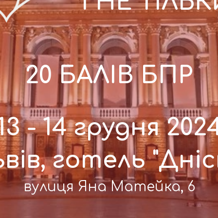
І НЕ ТІЛЬ
20 БАЛІВ БПР
13 - 14 грудня 202
ьвів, готель "Дні
вулиця Яна Матейка, 6