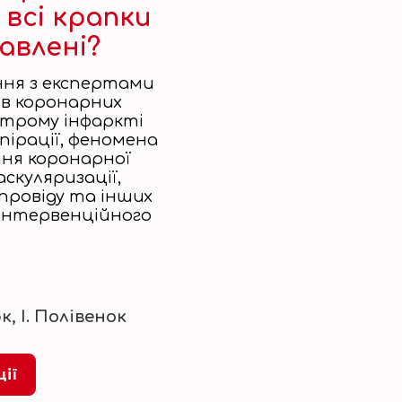
 всі крапки
тавлені?
ня з експертами
в коронарних
строму інфаркті
пірації, феномена
ання коронарної
васкуляризації,
провіду та інших
інтервенційного
юк,
І. Полівенок
ції