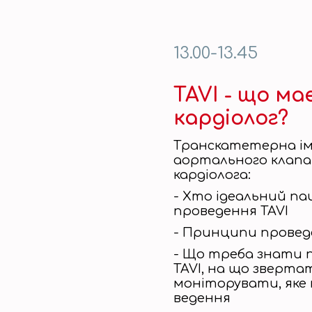
13.00-13.45
TAVI - що ма
кардіолог?
Транскатетерна і
аортального клапан
кардіолога:
- Хто ідеальний па
проведення TAVI
- Принципи провед
- Що треба знати п
TAVI, на що звертат
моніторувати, яке
ведення