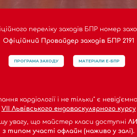
іційного переліку заходів БПР номер заход
Офіційний Провайдер заходів БПР 2191
ПРОГРАМА ЗАХОДУ
МАТЕРІАЛИ Е-БПР
ання кардіології і не тільки" є невідʼє
VIІ Львівського ендоваскулярного курсу
шу увагу, що майстер класи доступні
ЛИ
з типом участі офлайн (наживо у залі).