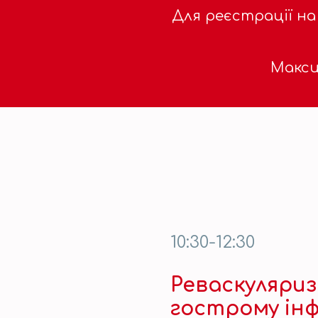
Для реєстрації на
Макси
10:30-12:30
Реваскуляриз
гострому ін