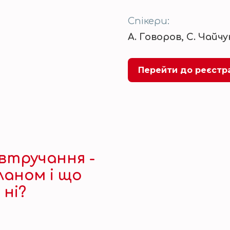
Спікери:
А. Говоров, С. Чайчу
Перейти до реєстра
 втручання -
ланом і що
 ні?