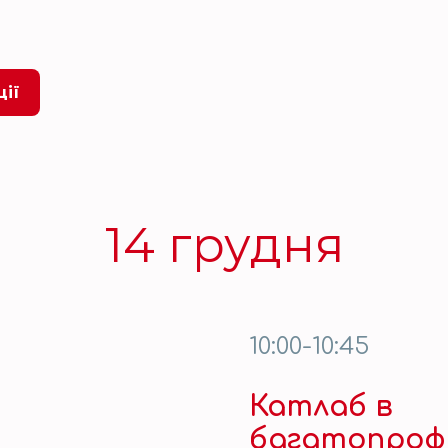
ції
14 грудня
10:00-10:45
Катлаб в
багатопрофі