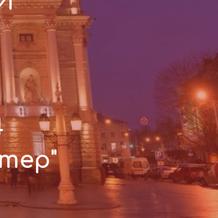
КИ
4
стер"