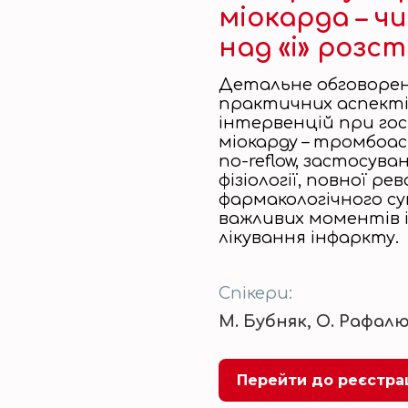
міокарда – чи
над «і» розс
Детальне обговорен
практичних аспекті
інтервенцій при го
міокарду – тромбоас
no-reflow, застосув
фізіології, повної ре
фармакологічного су
важливих моментів 
лікування інфаркту.
Спікери:
М. Бубняк,
О. Рафал
Перейти до реєстра