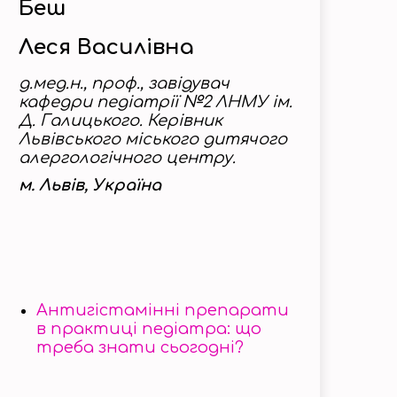
Беш
Леся Василівна
д.мед.н., проф., завідувач
кафедри педіатрії №2 ЛНМУ ім.
Д. Галицького. Керівник
Львівського міського дитячого
алергологічного центру.
м. Львів, Україна
Антигістамінні препарати
в практиці педіатра: що
треба знати сьогодні?