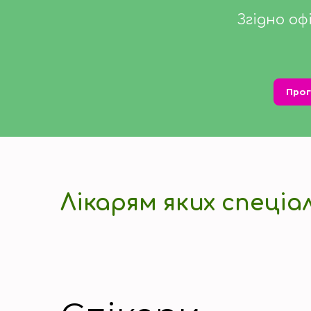
Згідно оф
Прог
Лікарям яких спеціа