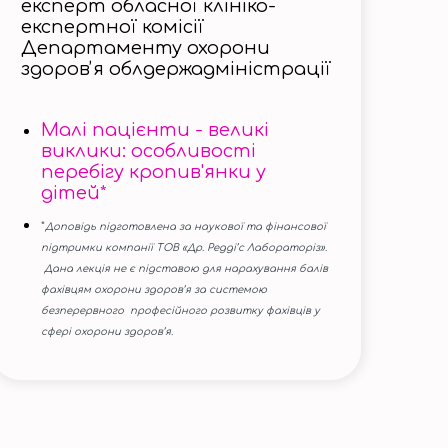
експерт обласної клініко-
експертної комісії
Департаменту охорони
здоровʼя облдержадміністрації
Малі пацієнти - великі
виклики: особливості
перебігу кропив'янки у
дітей*
*
Доповідь підготовлена за наукової та фінансової
підтримки компанії ТОВ «Др. Редді’с Лабораторіз».
Дана лекція не є підставою для нарахування балів
фахівцям охорони здоров’я за системою
безперервного професійного розвитку фахівців у
сфері охорони здоров’я.