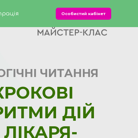
трація
Особистий кабінет
ОГІЧНІ ЧИТАННЯ
К
Р
ОКОВІ
РИТМИ ДІЙ
 ЛІКАРЯ-