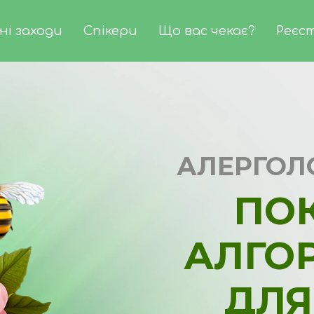
ні заходи
Спікери
Що вас чекає?
Реєс
АЛЕРГОЛ
ПО
АЛ
ГО
ДЛЯ