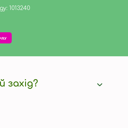
у: 1013240
оду
й захід?