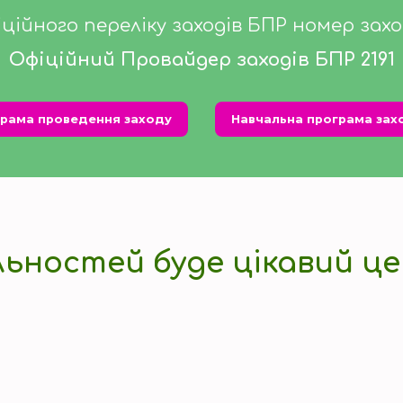
іційного переліку заходів БПР номер заход
Офіційний Провайдер заходів БПР 2191
рама проведення заходу
Навчальна програма зах
льностей буде цікавий це