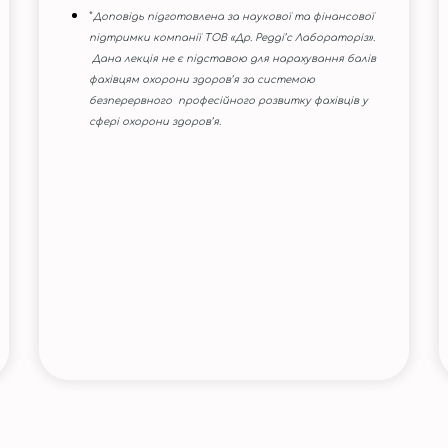
*
Доповідь підготовлена за наукової та фінансової
підтримки компанії ТОВ «Др. Редді’с Лабораторіз».
Дана лекція не є підставою для нарахування балів
фахівцям охорони здоров’я за системою
безперервного професійного розвитку фахівців у
сфері охорони здоров’я.