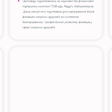
*
Доповідь підготовлена за наукової та фінансової
підтримки компанії ТОВ «Др. Редді’с Лабораторіз».
Дана лекція не є підставою для нарахування балів
фахівцям охорони здоров’я за системою
безперервного професійного розвитку фахівців у
сфері охорони здоров’я.