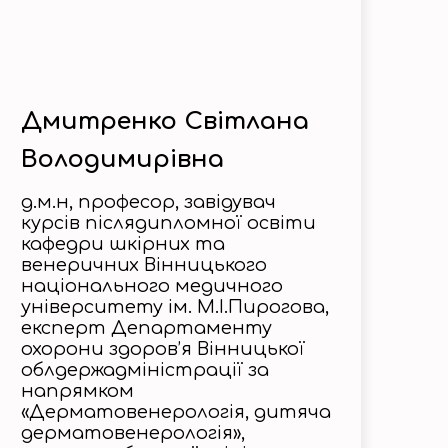
Дмитренко Світлана
Володимирівна
д.м.н, професор, завідувач
курсів післядипломної освіти
кафедри шкірних та
венеричних Вінницького
національного медичного
університету ім. М.I.Пирогова,
експерт Департаменту
охорони здоров’я Вінницької
облдержадміністрації за
напрямком
«Дерматовенерологія, дитяча
дерматовенерологія»,