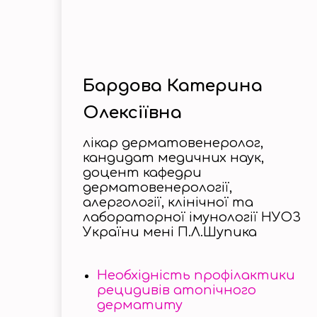
Бардова Катерина
Олексіївна
лікар дерматовенеролог,
кандидат медичних наук,
доцент кафедри
дерматовенерології,
алергології, клінічної та
лабораторної імунології НУОЗ
України мені П.Л.Шупика
Необхідність профілактики
рецидивів атопічного
дерматиту