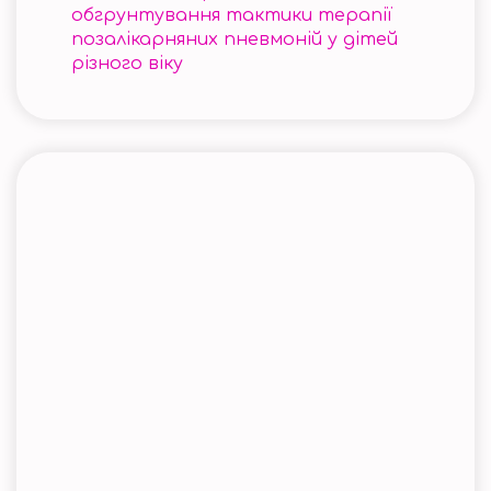
обгрунтування тактики терапії
позалікарняних пневмоній у дітей
різного віку