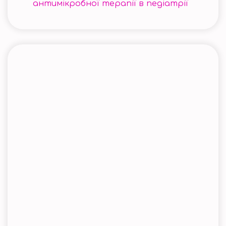
антимікробної терапії в педіатрії