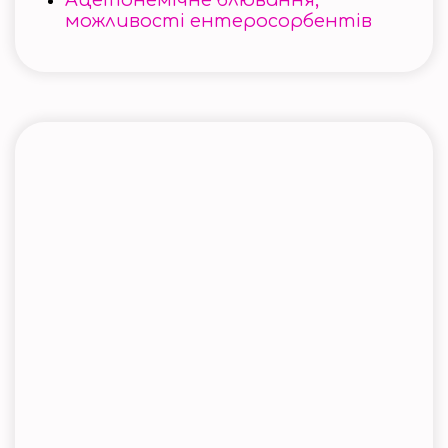
Ацетонемічне блювання,
можливості ентеросорбентів