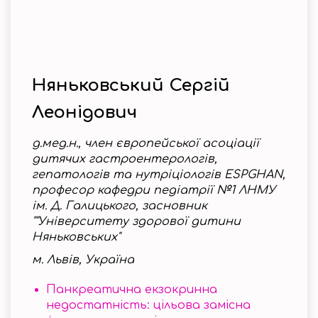
Няньковський Сергій
Леонідович
д.мед.н., член європейської асоціації
дитячих гастроентерологів,
гепатологів та нутріціологів ESPGHAN,
професор кафедри педіатрії №1 ЛНМУ
ім. Д. Галицького, засновник
""Університету здорової дитини
Няньковських"
м. Львів, Україна
Панкреатична екзокринна
недостатність: цільова замісна