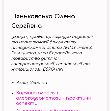
Няньковська Олена
Сергіївна
д.мед.н.,
професор кафедри педіатрії
та неонатології факультету
післядипломної освіти ЛНМУ імені Д.
Галицького, член Європейського
товариства дитячої
гастроентерології, гепатології та
нутриціології ESPGHAN
м. Львів, Україна
Харчова алергія і
алергодерматози - практичні
аспекти