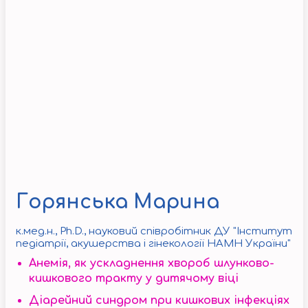
Горянська Марина
к.мед.н., Ph.D., науковий співробітник ДУ "Інститут
педіатрії, акушерства і гінекології НАМН України"
Анемія, як ускладнення хвороб шлунково-
кишкового тракту у дитячому віці
Діарейний синдром при кишкових інфекціях