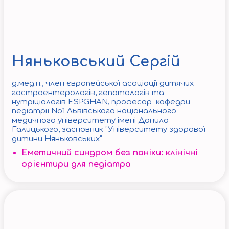
Няньковський Сергій
д.мед.н., член європейської асоціації дитячих
гастроентерологів, гепатологів та
нутріціологів ESPGHAN, професор кафедри
педіатрії No1 Львівського національного
медичного університету імені Данила
Галицького, засновник "Університету здорової
дитини Няньковських"
Еметичний синдром без паніки: клінічні
орієнтири для педіатра