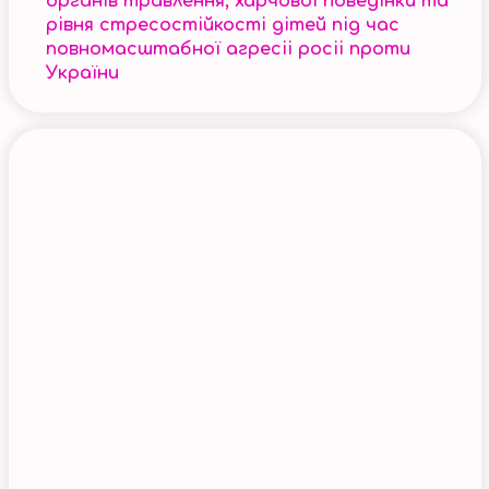
органів травлення, харчової поведінки та
рівня стресостійкості дітей під час
повномасштабної агресіі росіі проти
України