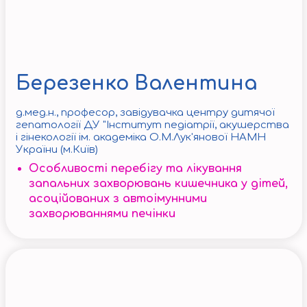
Березенко Валентина
д.мед.н., професор, завідувачка центру дитячої
гепатології ДУ "Інститут педіатрії, акушерства
і гінекології ім. академіка О.М.Лук'янової НАМН
України (м.Київ)
Особливості перебігу та лікування
запальних захворювань кишечника у дітей,
асоційованих з автоімунними
захворюваннями печінки