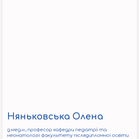
Няньковська Олена
д.мед.н., професор кафедри педіатрії та
неонатології факультету післядипломної освіти