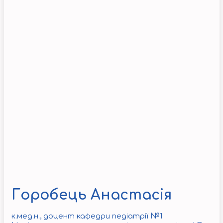
Горобець Анастасія
к.мед.н., доцент кафедри педіатрії №1