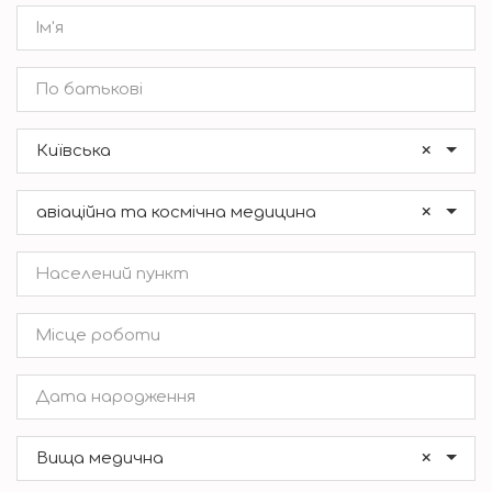
×
Київська
×
авіаційна та космічна медицина
×
Вища медична