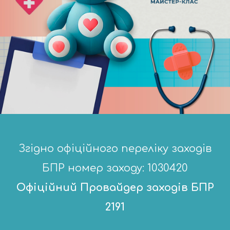
Згідно офіційного переліку заходів
БПР номер заходу: 1030420
Офіційний Провайдер заходів БПР
2191