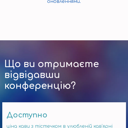
оновленнями.
Що ви отримаєте
відвідавши
конференцію?
Доступно
ціна кави з тістечком в улюбленій кав'ярні